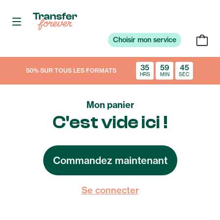
Choisir mon service
35
59
45
50% SUR TOUS LES FORMATS
HRS
MIN
SEC
Mon panier
C'est vide ici !
Commandez maintenant
Se connecter