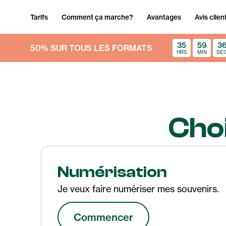
Tarifs
Comment ça marche?
Avantages
Avis clien
35
59
3
50% SUR TOUS LES FORMATS
HRS
MIN
SE
Choi
Numérisation
Je veux faire numériser mes souvenirs.
Commencer