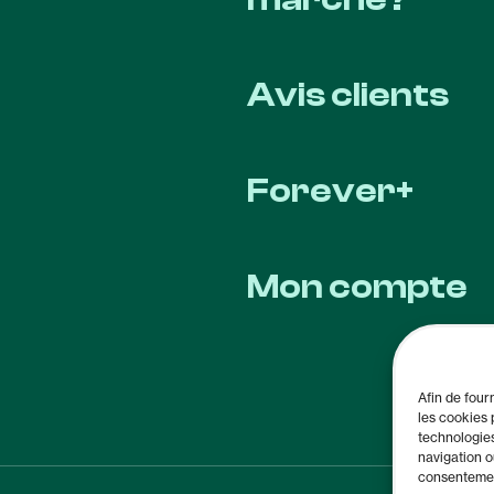
Avis clients
Forever+
Mon compte
Afin de four
les cookies 
technologie
navigation o
consentement