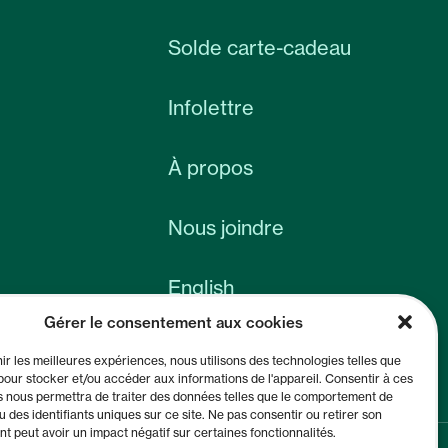
Solde carte-cadeau
Infolettre
À propos
Nous joindre
English
Gérer le consentement aux cookies
nir les meilleures expériences, nous utilisons des technologies telles que
pour stocker et/ou accéder aux informations de l'appareil. Consentir à ces
s nous permettra de traiter des données telles que le comportement de
u des identifiants uniques sur ce site. Ne pas consentir ou retirer son
 peut avoir un impact négatif sur certaines fonctionnalités.