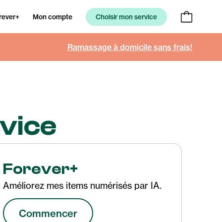
rever+
Mon compte
Choisir mon service
Ramassage à domicile sans frais!
rvice
Forever+
Améliorez mes items numérisés par IA.
Commencer