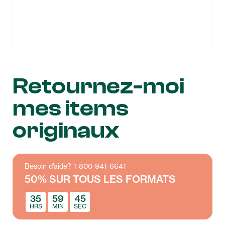
Retournez-moi
mes items
originaux
Besoin d’aide? 1-800-941-6641
50% SUR TOUS LES FORMATS
35
59
45
HRS
MIN
SEC