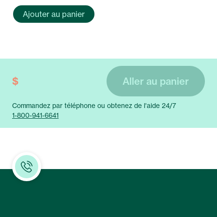
quantité
Ajouter au panier
de
Retournez-
moi
mes
items
originaux
$
Aller au panier
Commandez par téléphone ou obtenez de l'aide 24/7
1-800-941-6641