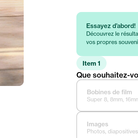
Essayez d’abord!
Découvrez le résulta
vos propres souveni
Item
1
Que souhaitez-vo
Bobines de film
Super 8, 8mm, 16m
Images
Photos, diapositives