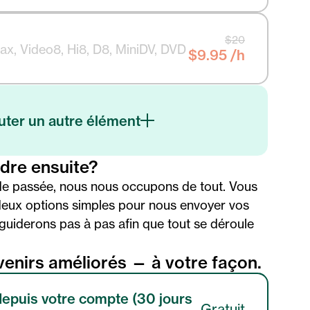
$20
x, Video8, Hi8, D8, MiniDV, DVD
$9.95 /h
uter un autre élément
ndre ensuite?
e passée, nous nous occupons de tout. Vous
deux options simples pour nous envoyer vos
 guiderons pas à pas afin que tout se déroule
enirs améliorés — à votre façon.
depuis votre compte (30 jours
Gratuit