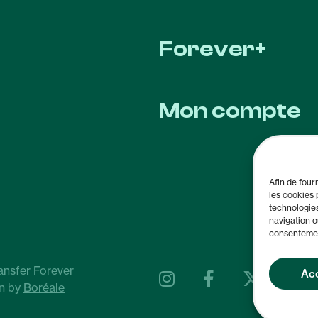
Forever+
Mon compte
Afin de four
les cookies 
technologie
navigation o
consentement
nsfer Forever
Ac
n by
Boréale