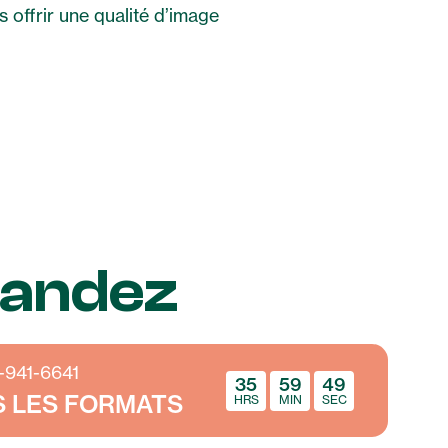
s offrir une qualité d’image
andez
0-941-6641
35
59
48
S LES FORMATS
HRS
MIN
SEC