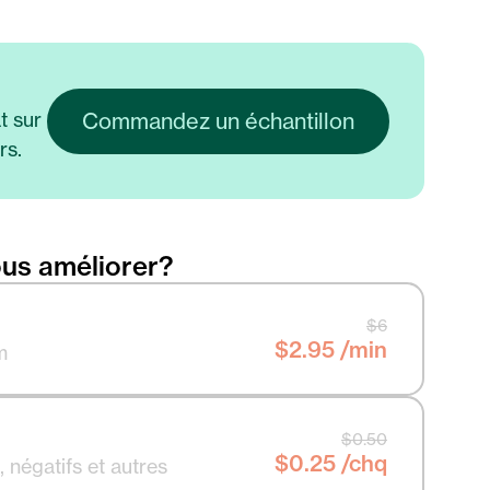
t sur
Commandez un échantillon
rs.
us améliorer?
$6
$2.95 /min
m
$0.50
$0.25 /chq
, négatifs et autres